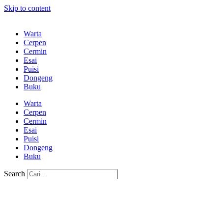
Skip to content
Warta
Cerpen
Cermin
Esai
Puisi
Dongeng
Buku
Warta
Cerpen
Cermin
Esai
Puisi
Dongeng
Buku
Search