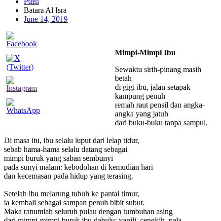
Puisi
Batara Al Isra
June 14, 2019
Mimpi-Mimpi Ibu
Sewaktu sirih-pinang masih
betah
di gigi ibu, jalan setapak
kampung penuh
remah raut pensil dan angka-
angka yang jatuh
dari buku-buku tanpa sampul.
Di masa itu, ibu selalu luput dari lelap tidur,
sebab hama-hama selalu datang sebagai
mimpi buruk yang saban sembunyi
pada sunyi malam: kebodohan di kemudian hari
dan kecemasan pada hidup yang terasing.
Setelah ibu melarung tubuh ke pantai timur,
ia kembali sebagai sampan penuh bibit subur.
Maka ranumlah seluruh pulau dengan tumbuhan asing
dari mimpi-mimpi buruk ibu dahulu; vanili, cengkih, pala,