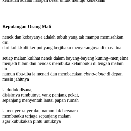
kematian adalah harapan besar untuk menuju kekekalan
Kepulangan Orang Mati
nenek dan kebayanya adalah tubuh yang tak mampu memisahkan
diri
dari kulit-kulit keriput yang berjibaku menyerangnya di masa tua
setiap malam kulihat nenek dalam bayang-bayang kuning–menjelma
menjadi hitam dan hendak membuka kelambuku di tengah malam
itu
namun tiba-tiba ia menari dan membacakan
elong-elong
di depan
mesin jahitnya
ia duduk disana,
disisirnya rambutnya yang panjang pekat,
sepanjang menyentuh lantai papan rumah
ia menyeru-nyeruku, namun tak bersuara
membuatku terjaga sepanjang malam
agar kubukakan pintu untuknya