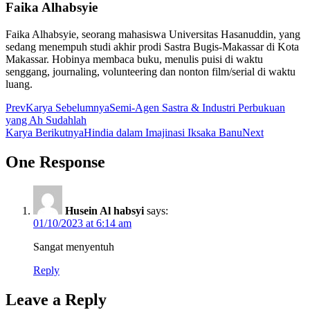
Faika Alhabsyie
Faika Alhabsyie, seorang mahasiswa Universitas Hasanuddin, yang
sedang menempuh studi akhir prodi Sastra Bugis-Makassar di Kota
Makassar. Hobinya membaca buku, menulis puisi di waktu
senggang, journaling, volunteering dan nonton film/serial di waktu
luang.
Prev
Karya Sebelumnya
Semi-Agen Sastra & Industri Perbukuan
yang Ah Sudahlah
Karya Berikutnya
Hindia dalam Imajinasi Iksaka Banu
Next
One Response
Husein Al habsyi
says:
01/10/2023 at 6:14 am
Sangat menyentuh
Reply
Leave a Reply