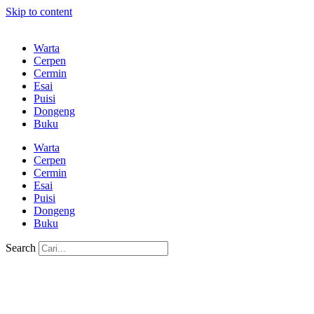
Skip to content
Warta
Cerpen
Cermin
Esai
Puisi
Dongeng
Buku
Warta
Cerpen
Cermin
Esai
Puisi
Dongeng
Buku
Search