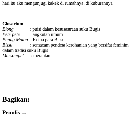
hari itu aku mengunjugi kakek di rumahnya; di kuburannya
Glosarium
Elong
: puisi dalam kesusastraan suku Bugis
Pete-pete
: angkutan umum
Puang Matoa
: Ketua para Bissu
Bissu
: semacam pendeta kerohanian yang bersifat feminim
dalam tradisi suku Bugis
Massompe’
: merantau
Bagikan:
Penulis →