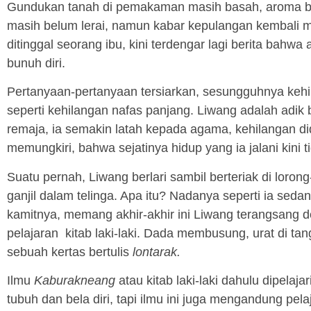
Gundukan tanah di pemakaman masih basah, aroma bu
masih belum lerai, namun kabar kepulangan kembali 
ditinggal seorang ibu, kini terdengar lagi berita bahw
bunuh diri.
Pertanyaan-pertanyaan tersiarkan, sesungguhnya kehi
seperti kehilangan nafas panjang. Liwang adalah adik
remaja, ia semakin latah kepada agama, kehilangan did
memungkiri, bahwa sejatinya hidup yang ia jalani kini 
Suatu pernah, Liwang berlari sambil berteriak di loron
ganjil dalam telinga. Apa itu? Nadanya seperti ia se
kamitnya, memang akhir-akhir ini Liwang terangsang 
pelajaran kitab laki-laki. Dada membusung, urat di
sebuah kertas bertulis
lontarak.
Ilmu
Kaburakneang
atau kitab laki-laki dahulu dipelaj
tubuh dan bela diri, tapi ilmu ini juga mengandung pe