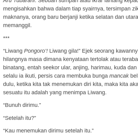
Aru Tubarani
. Sebuah sumpah atau ikrar lantang kep
mengisahkan bahwa dalam tiap syairnya, tersimpan zikir
maknanya, orang baru berjanji ketika selatan dan utara 
memanggil.
***
“Liwang
Pongoro’
!
Liwang gila!” Ejek seorang kawannya 
hilangnya masa dimana kenyataan tertolak atau teraba
binatang, entah seekor ular, anjing, harimau, kuda dan
selalu ia ikuti, persis cara membuka bunga
mancak
bel
dulu, ketika kita tak menemukan diri kita, maka kita a
sesuatu itu adalah yang menimpa Liwang.
“Bunuh dirimu.”
“Setelah itu?”
“Kau menemukan dirimu setelah itu.”