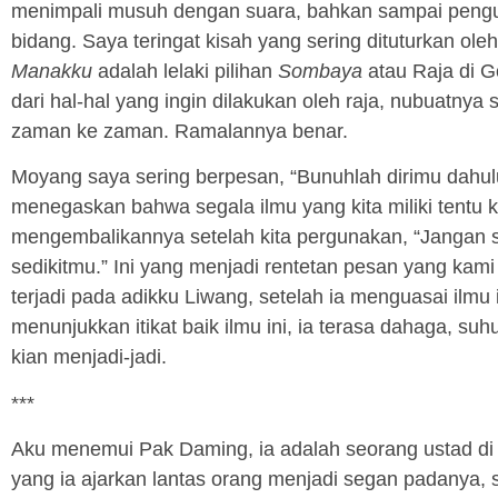
menimpali musuh dengan suara, bahkan sampai penguas
bidang. Saya teringat kisah yang sering dituturkan o
Manakku
adalah lelaki pilihan
Sombaya
atau Raja di 
dari hal-hal yang ingin dilakukan oleh raja, nubuatny
zaman ke zaman. Ramalannya benar.
Moyang saya sering berpesan, “Bunuhlah dirimu dahulu,
menegaskan bahwa segala ilmu yang kita miliki tentu k
mengembalikannya setelah kita pergunakan, “Jangan s
sedikitmu.” Ini yang menjadi rentetan pesan yang ka
terjadi pada adikku Liwang, setelah ia menguasai ilm
menunjukkan itikat baik ilmu ini, ia terasa dahaga, s
kian menjadi-jadi.
***
Aku menemui Pak Daming, ia adalah seorang ustad di
yang ia ajarkan lantas orang menjadi segan padanya, s