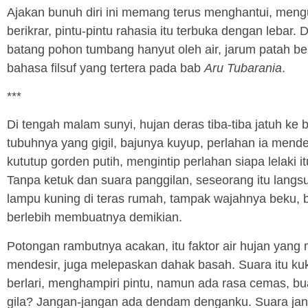
Ajakan bunuh diri ini memang terus menghantui, mengu
berikrar, pintu-pintu rahasia itu terbuka dengan lebar.
batang pohon tumbang hanyut oleh air, jarum patah be
bahasa filsuf yang tertera pada bab
Aru Tubarania
.
***
Di tengah malam sunyi, hujan deras tiba-tiba jatuh ke
tubuhnya yang gigil, bajunya kuyup, perlahan ia mend
kututup gorden putih, mengintip perlahan siapa lelaki 
Tanpa ketuk dan suara panggilan, seseorang itu langs
lampu kuning di teras rumah, tampak wajahnya beku, b
berlebih membuatnya demikian.
Potongan rambutnya acakan, itu faktor air hujan yang
mendesir, juga melepaskan dahak basah. Suara itu kuke
berlari, menghampiri pintu, namun ada rasa cemas, b
gila? Jangan-jangan ada dendam denganku. Suara ja