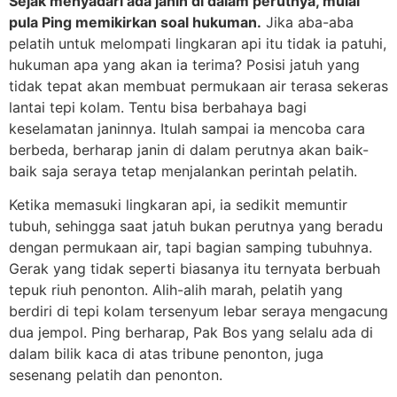
Sejak menyadari ada janin di dalam perutnya, mulai
pula Ping memikirkan soal hukuman.
Jika aba-aba
pelatih untuk melompati lingkaran api itu tidak ia patuhi,
hukuman apa yang akan ia terima? Posisi jatuh yang
tidak tepat akan membuat permukaan air terasa sekeras
lantai tepi kolam. Tentu bisa berbahaya bagi
keselamatan janinnya. Itulah sampai ia mencoba cara
berbeda, berharap janin di dalam perutnya akan baik-
baik saja seraya tetap menjalankan perintah pelatih.
Ketika memasuki lingkaran api, ia sedikit memuntir
tubuh, sehingga saat jatuh bukan perutnya yang beradu
dengan permukaan air, tapi bagian samping tubuhnya.
Gerak yang tidak seperti biasanya itu ternyata berbuah
tepuk riuh penonton. Alih-alih marah, pelatih yang
berdiri di tepi kolam tersenyum lebar seraya mengacung
dua jempol. Ping berharap, Pak Bos yang selalu ada di
dalam bilik kaca di atas tribune penonton, juga
sesenang pelatih dan penonton.