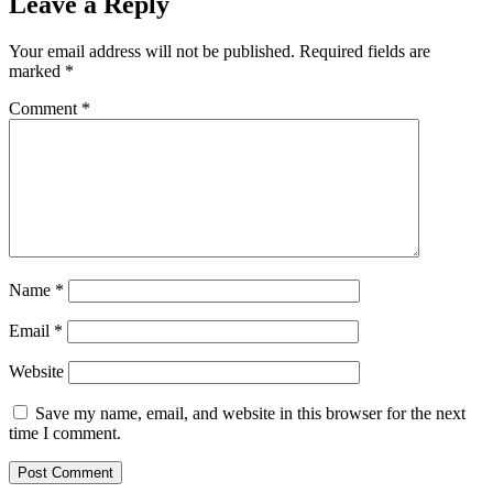
Leave a Reply
Your email address will not be published.
Required fields are
marked
*
Comment
*
Name
*
Email
*
Website
Save my name, email, and website in this browser for the next
time I comment.