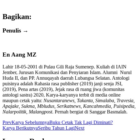
Bagikan:
Penulis →
En Aang MZ
Lahir 18-05-2001 di Pulau Gili Raja Sumenep. Kuliah di IAIN
Jember, Jurusan Komunikasi dan Penyiaran Islam. Alumni Nurul
Huda II, dan PP. Annuqayah daerah Lubangsa Selatan. Antologi
puisinya adalah Rahasia rasa publisher (2019) janji senja JSI,
(2019), Pena artas (2019), Jejak rasa di ruang jiwa (komunitas
antologi sastra) 2020, Karya-karyanya terbit di media online
maupun cetak yaitu:
Nusantaranews, Takanta, Simalaba, Travesia,
Apajake, Sukma, Mbludus, Serikatnews, Kancahmedia, Puisipedia
,
Nalarpolitik, Malangpost
. Pernah bergiat di Sanggar Basmalah.
Prev
Karya Sebelumnya
Buku Cetak Tak Lagi Diminati?
Karya Berikutnya
Seribu Tahun Lagi
Next