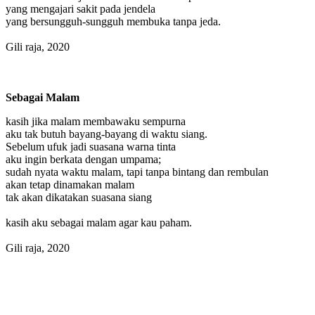
yang mengajari sakit pada jendela
yang bersungguh-sungguh membuka tanpa jeda.
Gili raja, 2020
Sebagai Malam
kasih jika malam membawaku sempurna
aku tak butuh bayang-bayang di waktu siang.
Sebelum ufuk jadi suasana warna tinta
aku ingin berkata dengan umpama;
sudah nyata waktu malam, tapi tanpa bintang dan rembulan
akan tetap dinamakan malam
tak akan dikatakan suasana siang
kasih aku sebagai malam agar kau paham.
Gili raja, 2020