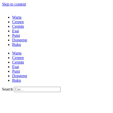
Skip to content
Warta
Cerpen
Cermin
Esai
Puisi
Dongeng
Buku
Warta
Cerpen
Cermin
Esai
Puisi
Dongeng
Buku
Search