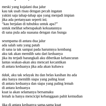
meski yang kujalani dua jalur
kau tak usah risau dengan pecah ingatan
yakini saja tahap-tahap apa yang menjadi impian
jika ada pertanyaan seperti ini;
“kau berjalan di tubuhku untuk apa?”
untuk melihat seberapakah kekuatannya
di sana pula ada suasana dengan rias bunga
seumpama di antara dua jalur
ada salah satu yang patah
di sana ia tak sampai pada harumnya kembang
aku tak akan memilih satu dari keduanya
jika itu terjadi barangkali aku diberikan kehancuran
lantas seakan-akan aku mencari kecantikan
di antara keduanya jika ada akan kubawa
tidak,
aku tak selayak itu dan belas kasihan itu ada
aku hanya memilih siapa yang paling kuat
di antara keduanya dan siapa yang paling lemah
di antara keduanya
kuat ia akan selamanya bersamaku
lemah ia hanya mencicipi kebanggaan pahit kemudian
jika di antara keduanya sama-sama kuat