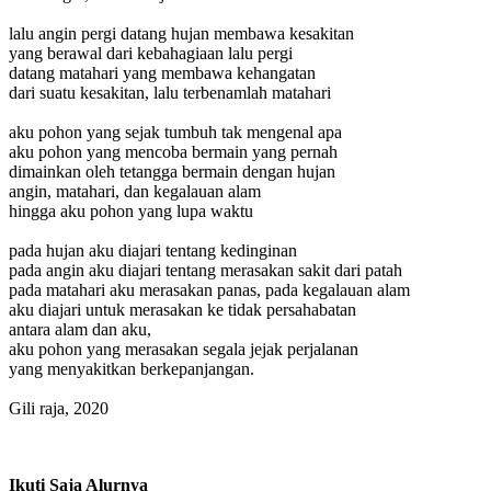
lalu angin pergi datang hujan membawa kesakitan
yang berawal dari kebahagiaan lalu pergi
datang matahari yang membawa kehangatan
dari suatu kesakitan, lalu terbenamlah matahari
aku pohon yang sejak tumbuh tak mengenal apa
aku pohon yang mencoba bermain yang pernah
dimainkan oleh tetangga bermain dengan hujan
angin, matahari, dan kegalauan alam
hingga aku pohon yang lupa waktu
pada hujan aku diajari tentang kedinginan
pada angin aku diajari tentang merasakan sakit dari patah
pada matahari aku merasakan panas, pada kegalauan alam
aku diajari untuk merasakan ke tidak persahabatan
antara alam dan aku,
aku pohon yang merasakan segala jejak perjalanan
yang menyakitkan berkepanjangan.
Gili raja, 2020
Ikuti Saja Alurnya