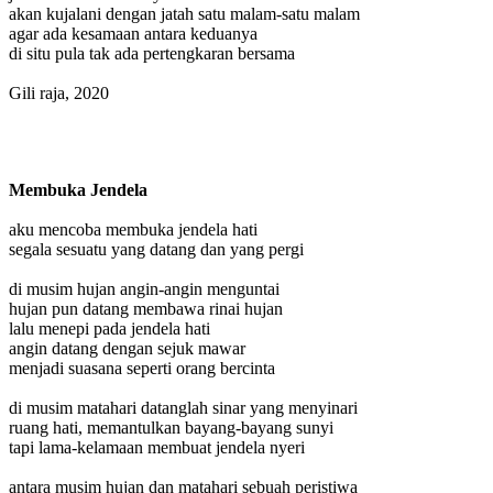
akan kujalani dengan jatah satu malam-satu malam
agar ada kesamaan antara keduanya
di situ pula tak ada pertengkaran bersama
Gili raja, 2020
Membuka Jendela
aku mencoba membuka jendela hati
segala sesuatu yang datang dan yang pergi
di musim hujan angin-angin menguntai
hujan pun datang membawa rinai hujan
lalu menepi pada jendela hati
angin datang dengan sejuk mawar
menjadi suasana seperti orang bercinta
di musim matahari datanglah sinar yang menyinari
ruang hati, memantulkan bayang-bayang sunyi
tapi lama-kelamaan membuat jendela nyeri
antara musim hujan dan matahari sebuah peristiwa