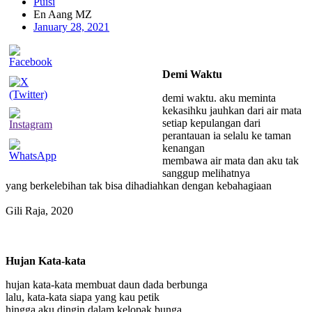
Puisi
En Aang MZ
January 28, 2021
Demi Waktu
demi waktu. aku meminta
kekasihku jauhkan dari air mata
setiap kepulangan dari
perantauan ia selalu ke taman
kenangan
membawa air mata dan aku tak
sanggup melihatnya
yang berkelebihan tak bisa dihadiahkan dengan kebahagiaan
Gili Raja, 2020
Hujan Kata-kata
hujan kata-kata membuat daun dada berbunga
lalu, kata-kata siapa yang kau petik
hingga aku dingin dalam kelopak bunga