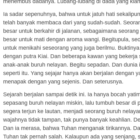
menembus dadanya. Lubang-lubang di dada yang kian 
Ia sadar sepenuhnya, bahwa untuk jatuh hati sekalipu
telah banyak membaca dari yang sudah-sudah. Seora
besar untuk berkahir di jalanan, sebagaimana seorang
besar untuk mati dengan aroma wangi. Begitupula, se
untuk menikahi seseorang yang juga berilmu. Buktinya, h
dengan putra Kiai. Dan beberapa kawan yang bekerja 
anak-anak buruh nelayan. Begitu sepadan. Dan dunia i
seperti itu. Yang sejajar hanya akan berjalan dengan y
menapak dengan yang sejenis. Dan seterusnya.
Sejarah berjalan sampai detik ini. Ia hanya bocah yati
sepasang buruh nelayan miskin, lalu tumbuh besar di p
segera terjun ke lautan, menjadi seorang buruh nelay
wajahnya tidak tampan, tak punya banyak keahlian. Det
Dan ia merasa, bahwa Tuhan menganak tirikannya. Dala
Tuhan tak pernah salah. Kalaupun ada yang senjang, se