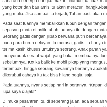
sana ada beberpa bangku makan. Namun, ia tidak mau 
yang kotor dan bau amis itu akan meracuni bangku-ban
yang mulia. Jika sampai itu terjadi, Tuhan pasti aka
Pada saat tuannya membalikkan tubuh dengan tangan
sepasang mata di balik tubuh tuannya itu dengan mat
Seorang gadis dengan jilbab berwana putih bercahay
pada para buruh nelayan. Ia merasa, gadis itu hany
terima kasih khusus untuknya seorang. Anak panah y
menyeruduk seraut wajah yang bakal membuatnya lunglai
sebelumnya. Ketika balik ke mobil pikap yang mengusun
tertembak, hingga seorang kawannya bertanya apakah 
dikerubuti cahaya itu tak bisa hilang begitu saja.
Pada tuannya, nyaris setiap hari ia bertanya, “Kapan k
lupa saya diajak!”
Di muka pesantren itu, di seberang jalan, ada sebua