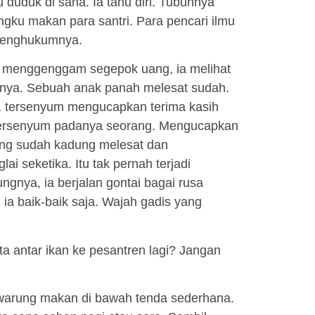
duduk di sana. Ia tahu diri. Tubuhnya
gku makan para santri. Para pencari ilmu
n menghukumnya.
 menggenggam segepok uang, ia melihat
anya. Sebuah anak panah melesat sudah.
a, tersenyum mengucapkan terima kasih
a tersenyum padanya seorang. Mengucapkan
ang sudah kadung melesat dan
 seketika. Itu tak pernah terjadi
gnya, ia berjalan gontai bagai rusa
ia baik-baik saja. Wajah gadis yang
ita antar ikan ke pesantren lagi? Jangan
h warung makan di bawah tenda sederhana.