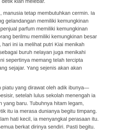
detik kian melebar.
n, manusia tetap membutuhkan cermin. Ia
ng gelandangan memiliki kemungkinan
 penjual parfum memiliki kemungkinan
orang berilmu memiliki kemungkinan besar
ari ini ia melihat putri Kiai menikah
sebagai buruh nelayan juga menikahi
ni sepertinya memang telah tercipta
ang sejajar. Yang sejenis akan akan
m piatu yang dirawat oleh adik ibunya—
esisir, setelah lulus sekolah menengah ia
an yang baru. Tubuhnya hitam legam,
ik itu ia merasa dunianya begitu timpang.
m hati kecil, ia menyangkal perasaan itu.
mua berkat dirinya sendiri. Pasti begitu.