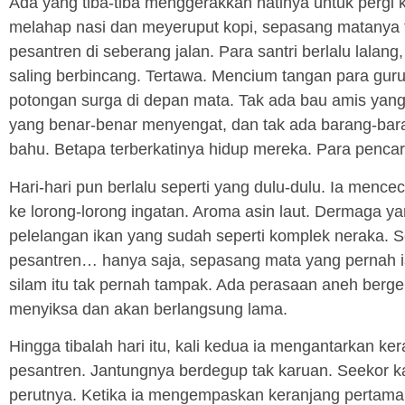
Ada yang tiba-tiba menggerakkan hatinya untuk pergi 
melahap nasi dan meyeruput kopi, sepasang matanya 
pesantren di seberang jalan. Para santri berlalu lalan
saling berbincang. Tertawa. Mencium tangan para guru 
potongan surga di depan mata. Tak ada bau amis yang b
yang benar-benar menyengat, dan tak ada barang-bar
bahu. Betapa terberkatinya hidup mereka. Para pencari 
Hari-hari pun berlalu seperti yang dulu-dulu. Ia mence
ke lorong-lorong ingatan. Aroma asin laut. Dermaga ya
pelelangan ikan yang sudah seperti komplek neraka. 
pesantren… hanya saja, sepasang mata yang pernah ia
silam itu tak pernah tampak. Ada perasaan aneh berge
menyiksa dan akan berlangsung lama.
Hingga tibalah hari itu, kali kedua ia mengantarkan ke
pesantren. Jantungnya berdegup tak karuan. Seekor 
perutnya. Ketika ia mengempaskan keranjang pertama, i