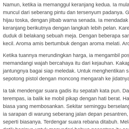
Namun, ketika ia memanggul keranjang kedua. Ia mulai
muncul dari seberang pintu dan tersenyum padanya. 
hijau toska, dengan jilbab warna senada. Ia mendadak
keranjang berikutnya dengan langkah lebih pelan. Karen
duduk di belakang sebuah meja. Dengan beberapa sant
kecil. Aroma amis bertumbuk dengan aroma melati. A
Ketika tuannya merundingkan harga, ia mengambil pos
memandangi wajah bercahaya itu dari kejauhan. Kakap 
jantungnya bagai siap meledak. Untuk menghentikan 
sepotong pistol dengan moncong mengarah ke jidatnya.
Ia tak mendengar suara gadis itu sepatah kata pun. Da
terempas, ia balik ke mobil pikap dengan hati berat. Har
biasa yang membosankan. Sekitar seminggu berselang,
ia sarapan di warung seberang jalan depan pesantren, i
seperti biasanya. Terdengar suara rebana ditabuh. Me