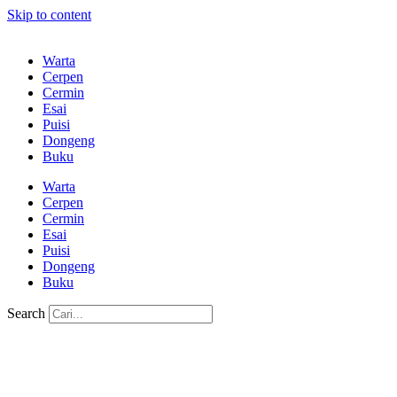
Skip to content
Warta
Cerpen
Cermin
Esai
Puisi
Dongeng
Buku
Warta
Cerpen
Cermin
Esai
Puisi
Dongeng
Buku
Search