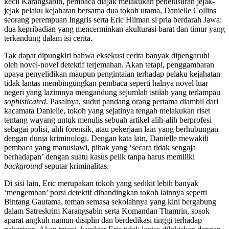
kecil Karangsabin, pembaca diajak melakukan penelusuran jejak-
jejak pelaku kejahatan bersama dua tokoh utama, Danielle Collins
seorang perempuan Inggris serta Eric Hilman si pria berdarah Jawa:
dua kepribadian yang mencerminkan akulturasi barat dan timur yang
terkandung dalam isi cerita.
Tak dapat dipungkiri bahwa eksekusi cerita banyak dipengaruhi
oleh novel-novel detektif terjemahan. Akan tetapi, penggambaran
upaya penyelidikan maupun pengintaian terhadap pelaku kejahatan
tidak lantas membingungkan pembaca seperti halnya novel luar
negeri yang lazimnya mengandung sejumlah istilah yang terlampau
sophisticated
. Pasalnya, sudut pandang orang pertama diambil dari
kacamata Danielle, tokoh yang sejatinya tengah melakukan riset
tentang wayang untuk menulis sebuah artikel alih-alih berprofesi
sebagai polisi, ahli forensik, atau pekerjaan lain yang berhubungan
dengan dunia kriminologi. Dengan kata lain, Danielle mewakili
pembaca yang manusiawi, pihak yang ‘secara tidak sengaja
berhadapan’ dengan suatu kasus pelik tanpa harus memiliki
background
seputar kriminalitas.
Di sisi lain, Eric merupakan tokoh yang sedikit lebih banyak
‘mengemban’ porsi detektif dibandingkan tokoh lainnya seperti
Bintang Gautama, teman semasa sekolahnya yang kini bergabung
dalam Satreskrim Karangsabin serta Komandan Thamrin, sosok
aparat angkuh namun disiplin dan berdedikasi tinggi terhadap