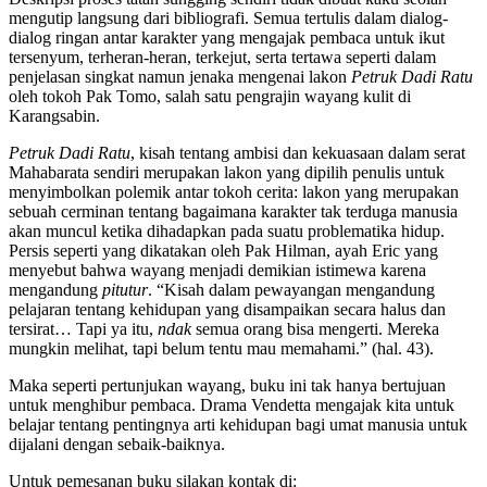
mengutip langsung dari bibliografi. Semua tertulis dalam dialog-
dialog ringan antar karakter yang mengajak pembaca untuk ikut
tersenyum, terheran-heran, terkejut, serta tertawa seperti dalam
penjelasan singkat namun jenaka mengenai lakon
Petruk Dadi Ratu
oleh tokoh Pak Tomo, salah satu pengrajin wayang kulit di
Karangsabin.
Petruk Dadi Ratu
, kisah tentang ambisi dan kekuasaan dalam serat
Mahabarata sendiri merupakan lakon yang dipilih penulis untuk
menyimbolkan polemik antar tokoh cerita: lakon yang merupakan
sebuah cerminan tentang bagaimana karakter tak terduga manusia
akan muncul ketika dihadapkan pada suatu problematika hidup.
Persis seperti yang dikatakan oleh Pak Hilman, ayah Eric yang
menyebut bahwa wayang menjadi demikian istimewa karena
mengandung
pitutur
. “Kisah dalam pewayangan mengandung
pelajaran tentang kehidupan yang disampaikan secara halus dan
tersirat… Tapi ya itu,
ndak
semua orang bisa mengerti. Mereka
mungkin melihat, tapi belum tentu mau memahami.” (hal. 43).
Maka seperti pertunjukan wayang, buku ini tak hanya bertujuan
untuk menghibur pembaca. Drama Vendetta mengajak kita untuk
belajar tentang pentingnya arti kehidupan bagi umat manusia untuk
dijalani dengan sebaik-baiknya.
Untuk pemesanan buku silakan kontak di: