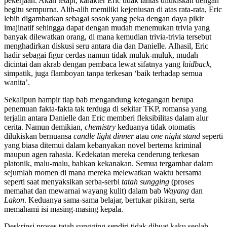
pekerjaan. Akan tetapi, karakter Eric tidak lantas dilukiskan dengan
begitu sempurna. Alih-alih memiliki kejeniusan di atas rata-rata, Eric
lebih digambarkan sebagai sosok yang peka dengan daya pikir
imajinatif sehingga dapat dengan mudah menemukan trivia yang
banyak dilewatkan orang, di mana kemudian trivia-trivia tersebut
menghadirkan diskusi seru antara dia dan Danielle. Alhasil, Eric
hadir sebagai figur cerdas namun tidak muluk-muluk, mudah
dicintai dan akrab dengan pembaca lewat sifatnya yang
laidback
,
simpatik, juga flamboyan tanpa terkesan ‘baik terhadap semua
wanita’.
Sekalipun hampir tiap bab mengandung ketegangan berupa
penemuan fakta-fakta tak terduga di sekitar TKP, romansa yang
terjalin antara Danielle dan Eric memberi fleksibilitas dalam alur
cerita. Namun demikian,
chemistry
keduanya tidak otomatis
dilukiskan bernuansa
candle light dinner
atau
one night stand
seperti
yang biasa ditemui dalam kebanyakan novel bertema kriminal
maupun agen rahasia. Kedekatan mereka cenderung terkesan
platonik, malu-malu, bahkan kekanakan. Semua tergambar dalam
sejumlah momen di mana mereka melewatkan waktu bersama
seperti saat menyaksikan serba-serbi
tatah sungging
(proses
memahat dan mewarnai wayang kulit) dalam bab
Wayang
dan
Lakon
. Keduanya sama-sama belajar, bertukar pikiran, serta
memahami isi masing-masing kepala.
Deskripsi proses tatah sungging sendiri tidak dibuat kaku seolah