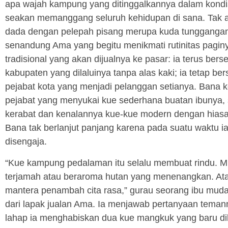
apa wajah kampung yang ditinggalkannya dalam kondis
seakan memanggang seluruh kehidupan di sana. Tak ad
dada dengan pelepah pisang merupa kuda tunggangan 
senandung Ama yang begitu menikmati rutinitas pag
tradisional yang akan dijualnya ke pasar: ia terus be
kabupaten yang dilaluinya tanpa alas kaki; ia tetap b
pejabat kota yang menjadi pelanggan setianya. Bana
pejabat yang menyukai kue sederhana buatan ibunya
kerabat dan kenalannya kue-kue modern dengan hiasan k
Bana tak berlanjut panjang karena pada suatu waktu
disengaja.
“Kue kampung pedalaman itu selalu membuat rindu. Mun
terjamah atau beraroma hutan yang menenangkan. Ata
mantera penambah cita rasa,” gurau seorang ibu muda
dari lapak jualan Ama. Ia menjawab pertanyaan temann
lahap ia menghabiskan dua kue mangkuk yang baru dib