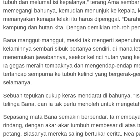
tubuh dan melumat isi kepalanya,” terang Ama sembar
memegangi bahunya, kemudian menunjuk ke kepala, ket
menanyakan kenapa lelaki itu harus dipenggal. “Dar
kampung dan hutan kita. Dengan demikian roh-roh pen
Bana manggut-manggut, meski tak mengerti sepenuhn
kelaminnya sembari sibuk bertanya sendiri, di mana leta
menemukan jawabannya, seekor kelinci hutan yang kelu
Ia gegas meraih tombaknya dan mengendap-endap mende
tertancap sempurna ke tubuh kelinci yang bergerak-g
selamanya.
Sebuah tepukan cukup keras mendarat di bahunya. “I
telinga Bana, dan ia tak perlu menoleh untuk mengetahu
Sepasang mata Bana semakin berpendar. Ia membay
rindang, dengan akar-akar tumbuh membesar di atas t
petang. Biasanya mereka saling bertukar cerita. Nea 