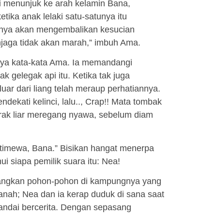
i menunjuk ke arah kelamin Bana,
ika anak lelaki satu-satunya itu
ahnya akan mengembalikan kesucian
jaga tidak akan marah,” imbuh Ama.
ya kata-kata Ama. Ia memandangi
k gelegak api itu. Ketika tak juga
ar dari liang telah meraup perhatiannya.
kati kelinci, lalu.., Crap!! Mata tombak
erak liar meregang nyawa, sebelum diam
stimewa, Bana.” Bisikan hangat menerpa
i siapa pemilik suara itu: Nea!
angkan pohon-pohon di kampungnya yang
anah; Nea dan ia kerap duduk di sana saat
pandai bercerita. Dengan sepasang