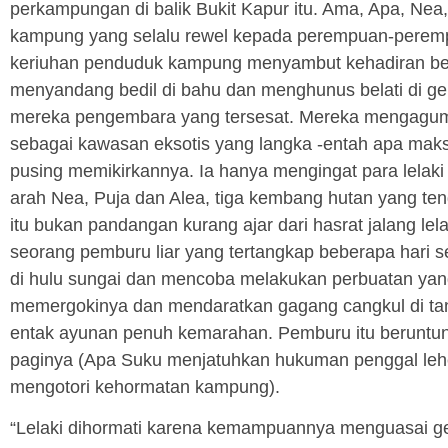
perkampungan di balik Bukit Kapur itu. Ama, Apa, Nea,
kampung yang selalu rewel kepada perempuan-peremp
keriuhan penduduk kampung menyambut kehadiran bebe
menyandang bedil di bahu dan menghunus belati di ge
mereka pengembara yang tersesat. Mereka mengagumi 
sebagai kawasan eksotis yang langka -entah apa maks
pusing memikirkannya. Ia hanya mengingat para lelaki 
arah Nea, Puja dan Alea, tiga kembang hutan yang t
itu bukan pandangan kurang ajar dari hasrat jalang le
seorang pemburu liar yang tertangkap beberapa hari 
di hulu sungai dan mencoba melakukan perbuatan yan
memergokinya dan mendaratkan gagang cangkul di tang
entak ayunan penuh kemarahan. Pemburu itu beruntung 
paginya (Apa Suku menjatuhkan hukuman penggal leh
mengotori kehormatan kampung).
“Lelaki dihormati karena kemampuannya menguasai gele