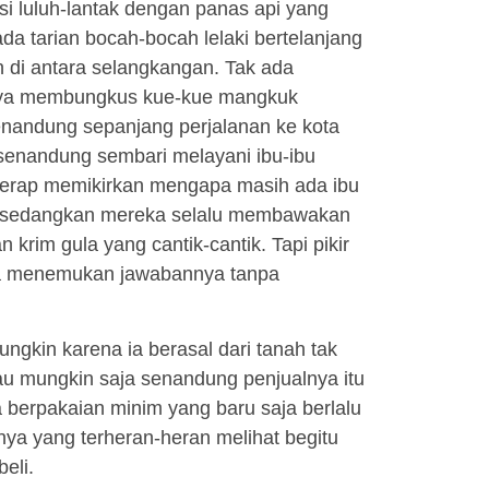
i luluh-lantak dengan panas api yang
a tarian bocah-bocah lelaki bertelanjang
di antara selangkangan. Tak ada
inya membungkus kue-kue mangkuk
rsenandung sepanjang perjalanan ke kota
ersenandung sembari melayani ibu-ibu
 kerap memikirkan mengapa masih ada ibu
, sedangkan mereka selalu membawakan
rim gula yang cantik-cantik. Tapi pikir
 ia menemukan jawabannya tanpa
gkin karena ia berasal dari tanah tak
u mungkin saja senandung penjualnya itu
 berpakaian minim yang baru saja berlalu
ya yang terheran-heran melihat begitu
eli.