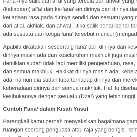
Fana’-nya salik dari af’al yang tercela dan ahwal yang
(ketiadaan) af’aI dan ke-fana’-an dirinya dari dirinya
ketiadaan rasa pada dirinya sendiri dan sesuatu yang d
dari af’al, akhlak, dan ahwal . Jika salik benar-benar f
ada sesuatu dari ketiga fana’ tersebut muncul (mengad
Apabila dikatakan seseorang fana’ dari dirinya dan k
dirinya masih ada dan keseluruhan makhluk juga masi
demikian sudah tidak lagi memiliki pengetahuan, rasa,
dan semua makhluk. Hakikat dirinya masih ada, kebe
ada, namun dia sudah lupa terhadap dirinya dan mer
keberadaan dirinya dan semua makhluk. Hal itu diseb
kesibukannya dengan sesuatu (Dzat) yang lebih tinggi 
Contoh Fana’ dalam Kisah Yusuf
Barangkali kamu pernah menyaksikan bagaimana gam
ruangan seorang penguasa atau raja yang bengis. Ten