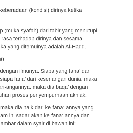
beradaan (kondisi) dirinya ketika
 (muka syafah) dari tabir yang menutupi
 rasa terhadap dirinya dan sesama
ika yang ditemuinya adalah Al-Haqq.
an
dengan ilmunya. Siapa yang fana’ dari
siapa fana’ dari kesenangan dunia, maka
gan-angannya, maka dia baqa’ dengan
ruhan proses penyempurnaan akhlak.
s, maka dia naik dari ke-fana’-annya yang
cam ini sadar akan ke-fana’-annya dan
rgambar dalam syair di bawah ini: