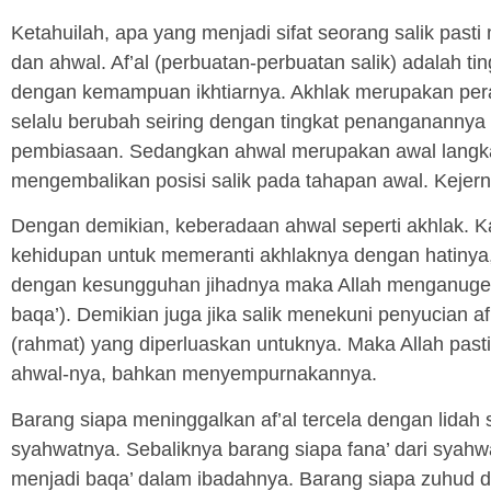
Ketahuilah, apa yang menjadi sifat seorang salik pasti 
dan ahwal. Af’al (perbuatan-perbuatan salik) adalah t
dengan kemampuan ikhtiarnya. Akhlak merupakan pera
selalu berubah seiring dengan tingkat penanganannya
pembiasaan. Sedangkan ahwal merupakan awal langkah
mengembalikan posisi salik pada tahapan awal. Kejernih
Dengan demikian, keberadaan ahwal seperti akhlak. Ka
kehidupan untuk memeranti akhlaknya dengan hatinya, l
dengan kesungguhan jihadnya maka Allah menganuge
baqa’). Demikian juga jika salik menekuni penyucian 
(rahmat) yang diperluaskan untuknya. Maka Allah pa
ahwal-nya, bahkan menyempurnakannya.
Barang siapa meninggalkan af’al tercela dengan lidah s
syahwatnya. Sebaliknya barang siapa fana’ dari syahw
menjadi baqa’ dalam ibadahnya. Barang siapa zuhud 