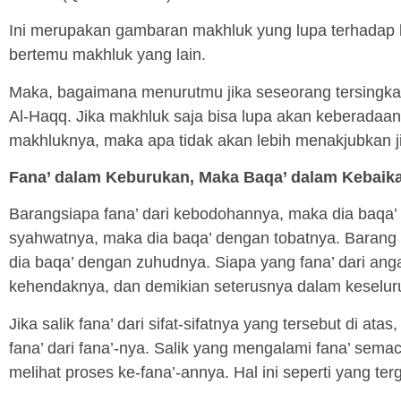
Ini merupakan gambaran makhluk yung lupa terhadap ke
bertemu makhluk yang lain.
Maka, bagaimana menurutmu jika seseorang tersingkap
Al-Haqq. Jika makhluk saja bisa lupa akan keberadaan
makhluknya, maka apa tidak akan lebih menakjubkan j
Fana’ dalam Keburukan, Maka Baqa’ dalam Kebaik
Barangsiapa fana’ dari kebodohannya, maka dia baqa’ 
syahwatnya, maka dia baqa’ dengan tobatnya. Barang 
dia baqa’ dengan zuhudnya. Siapa yang fana’ dari an
kehendaknya, dan demikian seterusnya dalam keselu
Jika salik fana’ dari sifat-sifatnya yang tersebut di ata
fana’ dari fana’-nya. Salik yang mengalami fana’ sema
melihat proses ke-fana’-annya. Hal ini seperti yang te