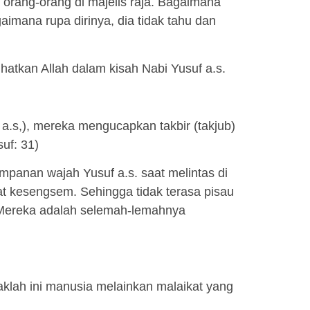
n orang-orang di majelis raja. Bagaimana
imana rupa dirinya, dia tidak tahu dan
atkan Allah dalam kisah Nabi Yusuf a.s.
 a.s,), mereka mengucapkan takbir (takjub)
uf: 31)
mpanan wajah Yusuf a.s. saat melintas di
t kesengsem. Sehingga tidak terasa pisau
Mereka adalah selemah-lemahnya
klah ini manusia melainkan malaikat yang