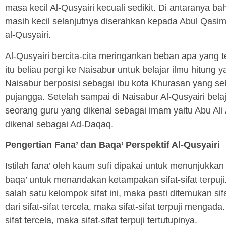
masa kecil Al-Qusyairi kecuali sedikit. Di antaranya b
masih kecil selanjutnya diserahkan kepada Abul Qasim
al-Qusyairi.
Al-Qusyairi bercita-cita meringankan beban apa yang 
itu beliau pergi ke Naisabur untuk belajar ilmu hitung 
Naisabur berposisi sebagai ibu kota Khurasan yang s
pujangga. Setelah sampai di Naisabur Al-Qusyairi bel
seorang guru yang dikenal sebagai imam yaitu Abu Ali 
dikenal sebagai Ad-Daqaq.
Pengertian Fana’ dan Baqa’ Perspektif Al-Qusyairi
Istilah fana’ oleh kaum sufi dipakai untuk menunjukkan
baqa’ untuk menandakan ketampakan sifat-sifat terpuji. 
salah satu kelompok sifat ini, maka pasti ditemukan sifa
dari sifat-sifat tercela, maka sifat-sifat terpuji mengad
sifat tercela, maka sifat-sifat terpuji tertutupinya.