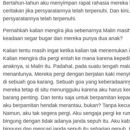
Bertahun-tahun aku menyimpan rapat rahasia mereka ka
ceritakan jika persyaratannya telah terpenuhi. Dan kin
persyaratannya telah terpenuhi.
Pernahkah kalian mengira jika sebenarnya Malin masih
keadaan segar bugar dan mereka punya dua anak?
Kalian tentu masih ingat ketika kalian tak menemukan
Kalian mengira dia pergi entah ke mana karena kepe
anaknya, si Malin itu. Padahal, pada suatu tengah ma
menantunya. Mereka pergi dengan berjalan kaki menyisi
di sebuah goa karang. Sebuah goa yang keberadaann
mereka tetap di situ menungguku karena aku harus k
barang penting. Dan tentu saja untuk berpamitan kepad
aku berpamitan hendak merantau, bukan? Tanpa kecur
Namun, aku tak segera pergi. Aku sengaja pergi ke 
bingung dengan tidak adanya janda sepuh itu. Aku kaba
bingung dan mencari janda sepuh itu seharian penuh. Ha