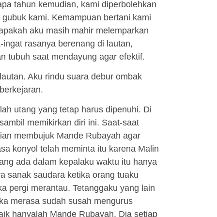
rapa tahun kemudian, kami diperbolehkan
at gubuk kami. Kemampuan bertani kami
i apakah aku masih mahir melemparkan
ingat rasanya berenang di lautan,
 tubuh saat mendayung agar efektif.
lautan. Aku rindu suara debur ombak
berkejaran.
ah utang yang tetap harus dipenuhi. Di
sambil memikirkan diri ini. Saat-saat
i-matian membujuk Mande Rubayah agar
a konyol telah meminta itu karena Malin
yang ada dalam kepalaku waktu itu hanya
ya sanak saudara ketika orang tuaku
ka pergi merantau. Tetanggaku yang lain
ka merasa sudah susah mengurus
baik hanyalah Mande Rubayah. Dia setiap