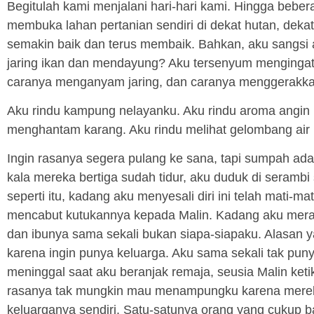
Begitulah kami menjalani hari-hari kami. Hingga bebe
membuka lahan pertanian sendiri di dekat hutan, dek
semakin baik dan terus membaik. Bahkan, aku sangs
jaring ikan dan mendayung? Aku tersenyum mengingat-
caranya menganyam jaring, dan caranya menggerakkan
Aku rindu kampung nelayanku. Aku rindu aroma angin 
menghantam karang. Aku rindu melihat gelombang air 
Ingin rasanya segera pulang ke sana, tapi sumpah adal
kala mereka bertiga sudah tidur, aku duduk di serambi 
seperti itu, kadang aku menyesali diri ini telah mat
mencabut kutukannya kepada Malin. Kadang aku meras
dan ibunya sama sekali bukan siapa-siapaku. Alasan 
karena ingin punya keluarga. Aku sama sekali tak pun
meninggal saat aku beranjak remaja, seusia Malin keti
rasanya tak mungkin mau menampungku karena mere
keluarganya sendiri. Satu-satunya orang yang cukup 