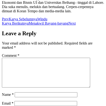
Ekonomi dan Bisnis UI dan Universitas Beihang– tinggal di Lahore.
Dia suka menulis, melukis dan bertualang. Cerpen-cerpennya
dimuat di Koran Tempo dan media-media lain.
Prev
Karya Sebelumnya
Windu
Karya Berikutnya
Menakwil Bayang-bayang
Next
Leave a Reply
Your email address will not be published.
Required fields are
marked
*
Comment
*
Name
*
Email
*