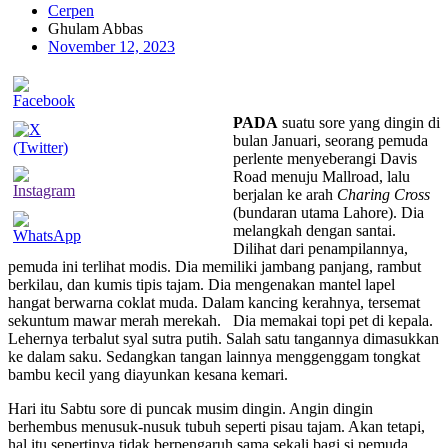
Cerpen
Ghulam Abbas
November 12, 2023
PADA
suatu sore yang dingin di
bulan Januari, seorang pemuda
perlente menyeberangi Davis
Road menuju Mallroad, lalu
berjalan ke arah
Charing Cross
(bundaran utama Lahore). Dia
melangkah dengan santai.
Dilihat dari penampilannya,
pemuda ini terlihat modis. Dia memiliki jambang panjang, rambut
berkilau, dan kumis tipis tajam. Dia mengenakan mantel lapel
hangat berwarna coklat muda. Dalam kancing kerahnya, tersemat
sekuntum mawar merah merekah. Dia memakai topi pet di kepala.
Lehernya terbalut syal sutra putih. Salah satu tangannya dimasukkan
ke dalam saku. Sedangkan tangan lainnya menggenggam tongkat
bambu kecil yang diayunkan kesana kemari.
Hari itu Sabtu sore di puncak musim dingin. Angin dingin
berhembus menusuk-nusuk tubuh seperti pisau tajam. Akan tetapi,
hal itu sepertinya tidak berpengaruh sama sekali bagi si pemuda.