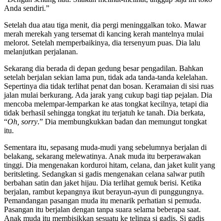
Anda sendiri.”
Setelah dua atau tiga menit, dia pergi meninggalkan toko. Mawar
merah merekah yang tersemat di kancing kerah mantelnya mulai
melorot. Setelah memperbaikinya, dia tersenyum puas. Dia lalu
melanjutkan perjalanan.
Sekarang dia berada di depan gedung besar pengadilan. Bahkan
setelah berjalan sekian lama pun, tidak ada tanda-tanda kelelahan.
Sepertinya dia tidak terlihat penat dan bosan. Keramaian di sisi ruas
jalan mulai berkurang. Ada jarak yang cukup bagi tiap pejalan. Dia
mencoba melempar-lemparkan ke atas tongkat kecilnya, tetapi dia
tidak berhasil sehingga tongkat itu terjatuh ke tanah. Dia berkata,
“
Oh, sorry
.” Dia membungkukkan badan dan memungut tongkat
itu.
Sementara itu, sepasang muda-mudi yang sebelumnya berjalan di
belakang, sekarang melewatinya. Anak muda itu berperawakan
tinggi. Dia mengenakan korduroi hitam, celana, dan jaket kulit yang
beritsleting. Sedangkan si gadis mengenakan celana salwar putih
berbahan satin dan jaket hijau. Dia terlihat gemuk berisi. Ketika
berjalan, rambut kepangnya ikut berayun-ayun di punggungnya.
Pemandangan pasangan muda itu menarik perhatian si pemuda.
Pasangan itu berjalan dengan tanpa suara selama beberapa saat.
Anak muda itu membisikkan sesuatu ke telinga si gadis. Si gadis