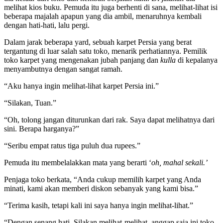
melihat kios buku. Pemuda itu juga berhenti di sana, melihat-lihat isi
beberapa majalah apapun yang dia ambil, menaruhnya kembali
dengan hati-hati, lalu pergi.
Dalam jarak beberapa yard, sebuah karpet Persia yang berat
tergantung di luar salah satu toko, menarik perhatiannya. Pemilik
toko karpet yang mengenakan jubah panjang dan
kulla
di kepalanya
menyambutnya dengan sangat ramah.
“Aku hanya ingin melihat-lihat karpet Persia ini.”
“Silakan, Tuan.”
“Oh, tolong jangan diturunkan dari rak. Saya dapat melihatnya dari
sini. Berapa harganya?”
“Seribu empat ratus tiga puluh dua rupees.”
Pemuda itu membelalakkan mata yang berarti ‘
oh, mahal sekali.’
Penjaga toko berkata, “Anda cukup memilih karpet yang Anda
minati, kami akan memberi diskon sebanyak yang kami bisa.”
“Terima kasih, tetapi kali ini saya hanya ingin melihat-lihat.”
“Dengan senang hati. Silakan melihat-melihat, anggap saja ini toko