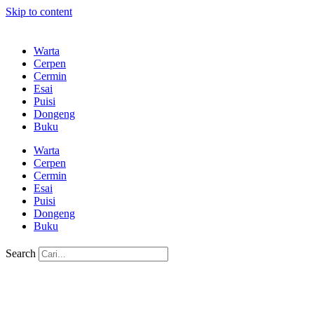
Skip to content
Warta
Cerpen
Cermin
Esai
Puisi
Dongeng
Buku
Warta
Cerpen
Cermin
Esai
Puisi
Dongeng
Buku
Search