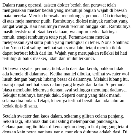
Dalam ruang operasi, asisten dokter bedah dan perawat telah
mengenakan masker bedah yang menutupi bagian wajah di bawah
mata mereka. Mereka berusaha menolong si pemuda. Dia terbaring
di atas meja marmer putih. Rambutnya diolesi minyak rambut yang
sangat wangi. Bau harumnya masih tercium hingga kini. Rambutnya
masih tersisir rapi. Saat kecelakaan, walaupun kedua kakinya
remuk, tetapi rambutnya tetap rapi. Pertama-tama mereka
melepaskan syal sutra putih yang melingkar di leher. Nona Shahnaz
dan Nona Gul saling melihat satu sama lain, tetapi mereka tidak
dapat berbuat lebih dari itu. Wajah yang merupakan refleksi isi hati
tertutup di balik masker, lidah dan mulut terkunci.
Di bawah syal si pemuda, tidak ada dasi dan kerah, bahkan tidak
ada kemeja di dalamnya. Ketika mantel dibuka, terlihat sweater wol
lusuh dengan banyak lubang besar di dalamnya. Melalui lubang itu,
orang dapat melihat kaos dalam yang koyak dan kotor. Si pemuda
biasa membalut lehernya dengan syal sehingga menutupi dadanya.
Sekujur tubuhnya banyak daki. Seperti orang yang tidak mandi
selama dua bulan. Tetapi, lehernya terlihat bersih dan ada taburan
bedak tipis di sana.
Setelah sweater dan kaos dalam, sekarang giliran celana panjang.
Sekali lagi, Shahnaz dan Gul saling melemparkan pandangan.
Celana panjang itu tidak dikencangkan dengan ikat pinggang tetapi
dengan kain perca panjang yang mungkin dulunya adalah dasi. Di