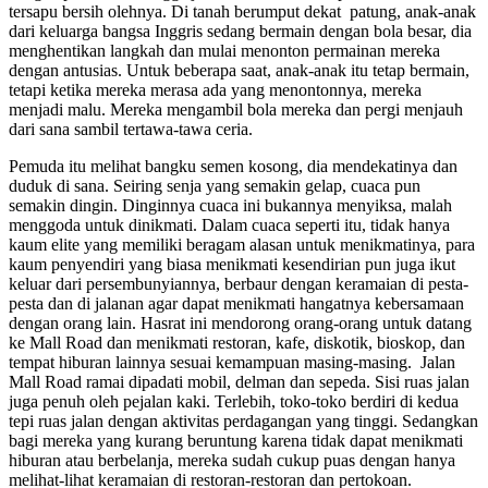
tersapu bersih olehnya. Di tanah berumput dekat patung, anak-anak
dari keluarga bangsa Inggris sedang bermain dengan bola besar, dia
menghentikan langkah dan mulai menonton permainan mereka
dengan antusias. Untuk beberapa saat, anak-anak itu tetap bermain,
tetapi ketika mereka merasa ada yang menontonnya, mereka
menjadi malu. Mereka mengambil bola mereka dan pergi menjauh
dari sana sambil tertawa-tawa ceria.
Pemuda itu melihat bangku semen kosong, dia mendekatinya dan
duduk di sana. Seiring senja yang semakin gelap, cuaca pun
semakin dingin. Dinginnya cuaca ini bukannya menyiksa, malah
menggoda untuk dinikmati. Dalam cuaca seperti itu, tidak hanya
kaum elite yang memiliki beragam alasan untuk menikmatinya, para
kaum penyendiri yang biasa menikmati kesendirian pun juga ikut
keluar dari persembunyiannya, berbaur dengan keramaian di pesta-
pesta dan di jalanan agar dapat menikmati hangatnya kebersamaan
dengan orang lain. Hasrat ini mendorong orang-orang untuk datang
ke Mall Road dan menikmati restoran, kafe, diskotik, bioskop, dan
tempat hiburan lainnya sesuai kemampuan masing-masing. Jalan
Mall Road ramai dipadati mobil, delman dan sepeda. Sisi ruas jalan
juga penuh oleh pejalan kaki. Terlebih, toko-toko berdiri di kedua
tepi ruas jalan dengan aktivitas perdagangan yang tinggi. Sedangkan
bagi mereka yang kurang beruntung karena tidak dapat menikmati
hiburan atau berbelanja, mereka sudah cukup puas dengan hanya
melihat-lihat keramaian di restoran-restoran dan pertokoan.