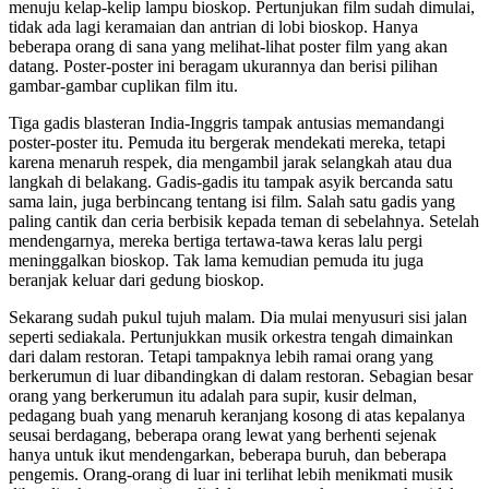
menuju kelap-kelip lampu bioskop. Pertunjukan film sudah dimulai,
tidak ada lagi keramaian dan antrian di lobi bioskop. Hanya
beberapa orang di sana yang melihat-lihat poster film yang akan
datang. Poster-poster ini beragam ukurannya dan berisi pilihan
gambar-gambar cuplikan film itu.
Tiga gadis blasteran India-Inggris tampak antusias memandangi
poster-poster itu. Pemuda itu bergerak mendekati mereka, tetapi
karena menaruh respek, dia mengambil jarak selangkah atau dua
langkah di belakang. Gadis-gadis itu tampak asyik bercanda satu
sama lain, juga berbincang tentang isi film. Salah satu gadis yang
paling cantik dan ceria berbisik kepada teman di sebelahnya. Setelah
mendengarnya, mereka bertiga tertawa-tawa keras lalu pergi
meninggalkan bioskop. Tak lama kemudian pemuda itu juga
beranjak keluar dari gedung bioskop.
Sekarang sudah pukul tujuh malam. Dia mulai menyusuri sisi jalan
seperti sediakala. Pertunjukkan musik orkestra tengah dimainkan
dari dalam restoran. Tetapi tampaknya lebih ramai orang yang
berkerumun di luar dibandingkan di dalam restoran. Sebagian besar
orang yang berkerumun itu adalah para supir, kusir delman,
pedagang buah yang menaruh keranjang kosong di atas kepalanya
seusai berdagang, beberapa orang lewat yang berhenti sejenak
hanya untuk ikut mendengarkan, beberapa buruh, dan beberapa
pengemis. Orang-orang di luar ini terlihat lebih menikmati musik