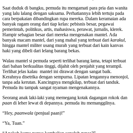
Saat duduk di bangku, pemuda itu mengamati para pria dan wanita
yang lalu lalang dengan saksama. Perhatiannya lebih tertuju pada
cara berpakaian dibandingkan rupa mereka. Dalam keramaian ada
banyak ragam orang dari tiap kelas: pebisnis besar, pegawai
pemerintah, politikus, artis, mahasiswa, perawat, jurnalis, klerek.
Hampir sebagian besar dari mereka mengenakan mantel. Ada
banyak macam mantel, dari yang mahal yang terbuat dari
karakul
,
hingga mantel militer usang murah yang terbuat dari kain kanvas
haki yang dibeli dari lelang barang bekas.
Walau mantel si pemuda seperti terlihat barang lama, tetapi terbuat
dari bahan berkualitas tinggi, dijahit oleh penjahit yang terampil.
Terlihat jelas kalau mantel ini dirawat dengan sangat baik.
Kerahnya disetrika dengan sempurna. Lipatan lengannya menonjol,
tanpa ada kerutan. Kancingnya mengkilap, terbuat dari tanduk.
Pemuda itu tampak sangat nyaman mengenakannya.
Seorang anak laki-laki yang memegang kotak dagangan rokok dan
paan
di leher lewat di depannya. pemuda itu memanggilnya.
“Hey,
paanwala
(penjual paan)!”
“Ya, Tuan.”