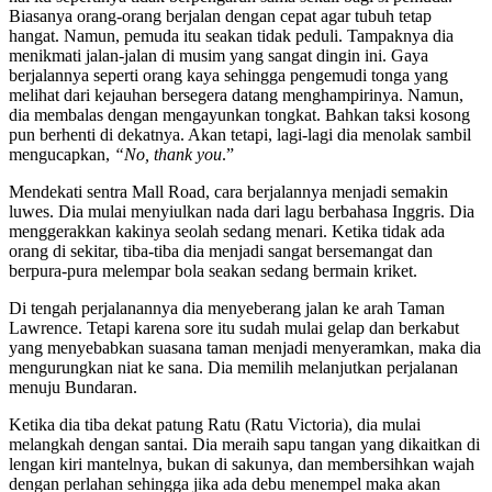
Biasanya orang-orang berjalan dengan cepat agar tubuh tetap
hangat. Namun, pemuda itu seakan tidak peduli. Tampaknya dia
menikmati jalan-jalan di musim yang sangat dingin ini. Gaya
berjalannya seperti orang kaya sehingga pengemudi tonga yang
melihat dari kejauhan bersegera datang menghampirinya. Namun,
dia membalas dengan mengayunkan tongkat. Bahkan taksi kosong
pun berhenti di dekatnya. Akan tetapi, lagi-lagi dia menolak sambil
mengucapkan,
“No, thank you
.”
Mendekati sentra Mall Road, cara berjalannya menjadi semakin
luwes. Dia mulai menyiulkan nada dari lagu berbahasa Inggris. Dia
menggerakkan kakinya seolah sedang menari. Ketika tidak ada
orang di sekitar, tiba-tiba dia menjadi sangat bersemangat dan
berpura-pura melempar bola seakan sedang bermain kriket.
Di tengah perjalanannya dia menyeberang jalan ke arah Taman
Lawrence. Tetapi karena sore itu sudah mulai gelap dan berkabut
yang menyebabkan suasana taman menjadi menyeramkan, maka dia
mengurungkan niat ke sana. Dia memilih melanjutkan perjalanan
menuju Bundaran.
Ketika dia tiba dekat patung Ratu (Ratu Victoria), dia mulai
melangkah dengan santai. Dia meraih sapu tangan yang dikaitkan di
lengan kiri mantelnya, bukan di sakunya, dan membersihkan wajah
dengan perlahan sehingga jika ada debu menempel maka akan