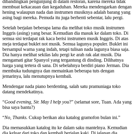
dibandingkan pengunjung di dalam restoran, karena mereka tidak
membuat kekacauan dan kegaduhan. Mereka mendengarkan dengan
hening walaupun nada dan instrumen musiknya adalah barang yang
asing bagi mereka. Pemuda itu juga berhenti sebentar, lalu pergi.
Setelah berjalan beberapa lama dia melihat toko musik instrumen
Inggris (asing) yang besar. Kemudian dia masuk ke dalam toko. Di
semua sisi terdapat rak kaca berisi instrumen musik Inggris. Di atas
meja terdapat buklet not musik. Semua lagunya populer. Buklet ini
bersampul warna yang indah, tetapi tulisan nada lagunya biasa saja.
Dia hanya melihat sekilas lalu pergi ke arah rak alat musik. Dia
mengamati gitar Spanyol yang tergantung di dinding. Dilihatnya
harga yang tertera di sana. Di sebelahnya berdiri piano Jerman. Dia
membuka tudungnya dan memainkan beberapa tuts dengan
jemarinya, lalu menutupnya kembali.
Mendengar nada piano berdenting, salah satu pramuniaga toko
datang mendekatinya.
“
Good evening, Sir. May I help you
?” (selamat sore, Tuan. Ada yang
bisa saya bantu?)
“
No, Thanks.
Cukup berikan aku katalog gramofon bulan ini.”
Dia memasukkan katalog itu ke dalam saku mantelnya. Kemudian
dia keluar dari toko dan kembali berjalan kaki. Di jalanan dia