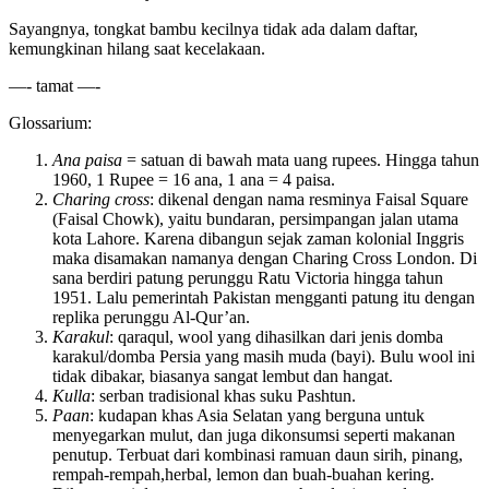
Sayangnya, tongkat bambu kecilnya tidak ada dalam daftar,
kemungkinan hilang saat kecelakaan.
—- tamat —-
Glossarium:
Ana paisa
= satuan di bawah mata uang rupees. Hingga tahun
1960, 1 Rupee = 16 ana, 1 ana = 4 paisa.
Charing cross
: dikenal dengan nama resminya Faisal Square
(Faisal Chowk), yaitu bundaran, persimpangan jalan utama
kota Lahore. Karena dibangun sejak zaman kolonial Inggris
maka disamakan namanya dengan Charing Cross London. Di
sana berdiri patung perunggu Ratu Victoria hingga tahun
1951. Lalu pemerintah Pakistan mengganti patung itu dengan
replika perunggu Al-Qur’an.
Karakul
: qaraqul, wool yang dihasilkan dari jenis domba
karakul/domba Persia yang masih muda (bayi). Bulu wool ini
tidak dibakar, biasanya sangat lembut dan hangat.
Kulla
: serban tradisional khas suku Pashtun.
Paan
: kudapan khas Asia Selatan yang berguna untuk
menyegarkan mulut, dan juga dikonsumsi seperti makanan
penutup. Terbuat dari kombinasi ramuan daun sirih, pinang,
rempah-rempah,herbal, lemon dan buah-buahan kering.