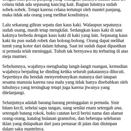
celana tidak ada sepasang kancing kait. Bagian lututnya sudah
sobek-sobek. Tetapi karena celana tertutupi oleh mantel panjang,
maka tidak ada orang yang melihat kondisinya.
Lalu sekarang giliran sepatu dan kaus kaki. Walaupun sepatunya
sudah usang, masih tetap mengkilat. Sedangkan kaus kaki di satu
kakinya berbeda dengan kaus kaki di kaki yang lain. Sepasang kaus
kaki itu pun sudah robek dan bolong-bolong. Orang dapat melihat
tumit yang kotor dari dalam lubang. Saat ini sudah dapat dipastikan
si pemuda telah meninggal. Tubuh tak bernyawa itu terbaring di atas
meja marmer.
Sebelumnya, wajahnya menghadap langit-langit ruangan, kemudian
wajahnya berpaling ke dinding ketika seluruh pakaiannya dilucuti.
Sepertinya dia hendak menyembunyikan matanya dari tatapan
sesama manusia karena rasa malu yang tidak hanya disebabkan oleh
tubuhnya yang tersingkap tetapi juga karena jiwanya yang
ditelanjangi.
Selanjutnya adalah barang-barang peninggalan si pemuda. Sisir
hitam kecil, sehelai sapu tangan, uang senilai enam setengah
ana
,
setengah batang rokok, buku catatan kecil berisi nama dan alamat
orang-orang, katalog bulanan gramofon, dan beberapa selebaran
iklan yang didapatkan dari para pemasar di jalan dan disimpan
dalam saku mantelnya.