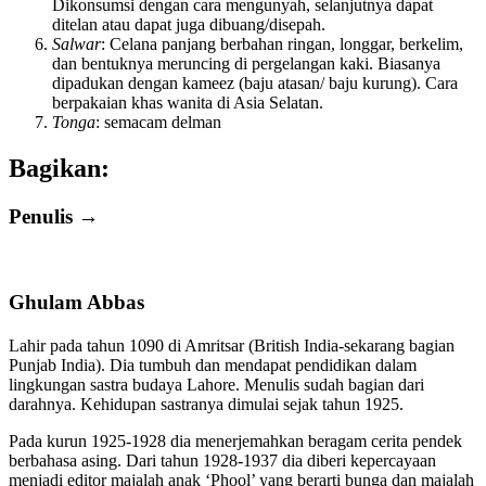
Dikonsumsi dengan cara mengunyah, selanjutnya dapat
ditelan atau dapat juga dibuang/disepah.
Salwar
: Celana panjang berbahan ringan, longgar, berkelim,
dan bentuknya meruncing di pergelangan kaki. Biasanya
dipadukan dengan kameez (baju atasan/ baju kurung). Cara
berpakaian khas wanita di Asia Selatan.
Tonga
: semacam delman
Bagikan:
Penulis →
Ghulam Abbas
Lahir pada tahun 1090 di Amritsar (British India-sekarang bagian
Punjab India). Dia tumbuh dan mendapat pendidikan dalam
lingkungan sastra budaya Lahore. Menulis sudah bagian dari
darahnya. Kehidupan sastranya dimulai sejak tahun 1925.
Pada kurun 1925-1928 dia menerjemahkan beragam cerita pendek
berbahasa asing. Dari tahun 1928-1937 dia diberi kepercayaan
menjadi editor majalah anak ‘Phool’ yang berarti bunga dan majalah