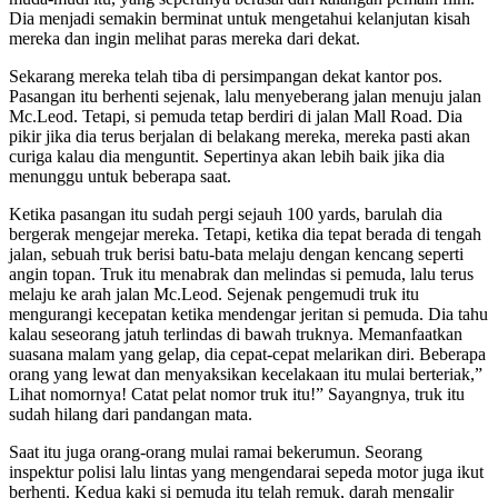
Dia menjadi semakin berminat untuk mengetahui kelanjutan kisah
mereka dan ingin melihat paras mereka dari dekat.
Sekarang mereka telah tiba di persimpangan dekat kantor pos.
Pasangan itu berhenti sejenak, lalu menyeberang jalan menuju jalan
Mc.Leod. Tetapi, si pemuda tetap berdiri di jalan Mall Road. Dia
pikir jika dia terus berjalan di belakang mereka, mereka pasti akan
curiga kalau dia menguntit. Sepertinya akan lebih baik jika dia
menunggu untuk beberapa saat.
Ketika pasangan itu sudah pergi sejauh 100 yards, barulah dia
bergerak mengejar mereka. Tetapi, ketika dia tepat berada di tengah
jalan, sebuah truk berisi batu-bata melaju dengan kencang seperti
angin topan. Truk itu menabrak dan melindas si pemuda, lalu terus
melaju ke arah jalan Mc.Leod. Sejenak pengemudi truk itu
mengurangi kecepatan ketika mendengar jeritan si pemuda. Dia tahu
kalau seseorang jatuh terlindas di bawah truknya. Memanfaatkan
suasana malam yang gelap, dia cepat-cepat melarikan diri. Beberapa
orang yang lewat dan menyaksikan kecelakaan itu mulai berteriak,”
Lihat nomornya! Catat pelat nomor truk itu!” Sayangnya, truk itu
sudah hilang dari pandangan mata.
Saat itu juga orang-orang mulai ramai bekerumun. Seorang
inspektur polisi lalu lintas yang mengendarai sepeda motor juga ikut
berhenti. Kedua kaki si pemuda itu telah remuk, darah mengalir