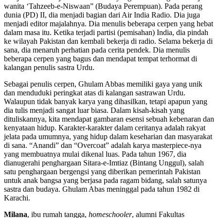
wanita ‘Tahzeeb-e-Niswaan” (Budaya Perempuan). Pada perang
dunia (PD) II, dia menjadi bagian dari Air India Radio. Dia juga
menjadi editor majalahnya. Dia menulis beberapa cerpen yang hebat
dalam masa itu. Ketika terjadi partisi (pemisahan) India, dia pindah
ke wilayah Pakistan dan kembali bekerja di radio. Selama bekerja di
sana, dia menaruh perhatian pada cerita pendek. Dia menulis
beberapa cerpen yang bagus dan mendapat tempat terhormat di
kalangan penulis sastra Urdu.
Sebagai penulis cerpen, Ghulam Abbas memiliki gaya yang unik
dan menduduki peringkat atas di kalangan sastrawan Urdu.
Walaupun tidak banyak karya yang dihasilkan, tetapi apapun yang
dia tulis menjadi sangat luar biasa. Dalam kisah-kisah yang
dituliskannya, kita mendapat gambaran esensi sebuah kebenaran dan
kenyataan hidup. Karakter-karakter dalam ceritanya adalah rakyat
jelata pada umumnya, yang hidup dalam keseharian dan masyarakat
di sana. “Anandi” dan “Overcoat” adalah karya masterpiece-nya
yang membuatnya mulai dikenal luas. Pada tahun 1967, dia
dianugerahi penghargaan Sitara-e-Imtiaz (Bintang Unggul), salah
satu penghargaan bergengsi yang diberikan pemerintah Pakistan
untuk anak bangsa yang berjasa pada ragam bidang, salah satunya
sastra dan budaya. Ghulam Abas meninggal pada tahun 1982 di
Karachi.
Milana
, ibu rumah tangga,
homeschooler
, alumni Fakultas