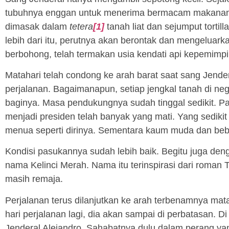
tubuhnya enggan untuk menerima bermacam makanan.
dimasak dalam
tetera
[1]
tanah liat dan sejumput tortil
lebih dari itu, perutnya akan berontak dan mengeluar
berbohong, telah termakan usia kendati api kepemim
Matahari telah condong ke arah barat saat sang Jend
perjalanan. Bagaimanapun, setiap jengkal tanah di neg
baginya. Masa pendukungnya sudah tinggal sedikit. 
menjadi presiden telah banyak yang mati. Yang sedikit 
menua seperti dirinya. Sementara kaum muda dan beb
Kondisi pasukannya sudah lebih baik. Begitu juga de
nama Kelinci Merah. Nama itu terinspirasi dari roman 
masih remaja.
Perjalanan terus dilanjutkan ke arah terbenamnya mata
hari perjalanan lagi, dia akan sampai di perbatasan. 
Jenderal Alejandro. Sahabatnya dulu dalam perang yan