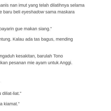
manis nan imut yang telah dilatihnya selama
e baru beli
eyeshadow
sama maskara
bayarin gue makan siang.”
tung. Kalau ada tas bagus, mending
engaduh kesakitan, barulah Tono
ikan pesanan mie ayam untuk Anggi.
”
iliat-liat.”
a kiamat.”