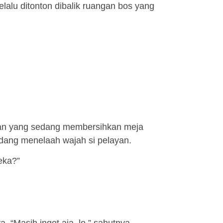
alu ditonton dibalik ruangan bos yang
yan yang sedang membersihkan meja
edang menelaah wajah si pelayan.
eka?”
“Masih inget aja, lo.” sahutnya.