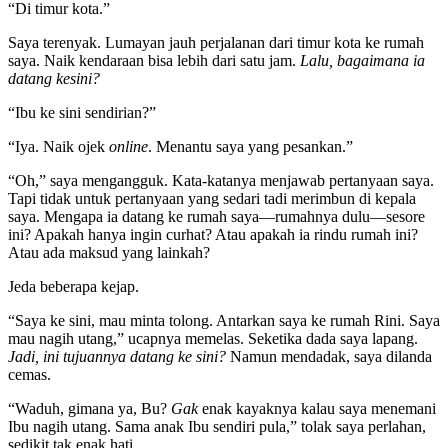
“Di timur kota.”
Saya terenyak. Lumayan jauh perjalanan dari timur kota ke rumah
saya. Naik kendaraan bisa lebih dari satu jam.
Lalu, bagaimana ia
datang kesini?
“Ibu ke sini sendirian?”
“Iya. Naik ojek
online
. Menantu saya yang pesankan.”
“Oh,” saya mengangguk. Kata-katanya menjawab pertanyaan saya.
Tapi tidak untuk pertanyaan yang sedari tadi merimbun di kepala
saya. Mengapa ia datang ke rumah saya—rumahnya dulu—sesore
ini? Apakah hanya ingin curhat? Atau apakah ia rindu rumah ini?
Atau ada maksud yang lainkah?
Jeda beberapa kejap.
“Saya ke sini, mau minta tolong. Antarkan saya ke rumah Rini. Saya
mau nagih utang,” ucapnya memelas. Seketika dada saya lapang.
Jadi, ini tujuannya datang ke sini?
Namun mendadak, saya dilanda
cemas.
“Waduh, gimana ya, Bu?
Gak
enak kayaknya kalau saya menemani
Ibu nagih utang. Sama anak Ibu sendiri pula,” tolak saya perlahan,
sedikit tak enak hati.