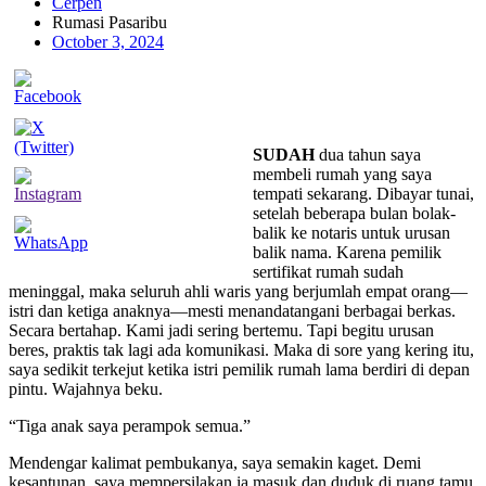
Cerpen
Rumasi Pasaribu
October 3, 2024
SUDAH
dua tahun saya
membeli rumah yang saya
tempati sekarang. Dibayar tunai,
setelah beberapa bulan bolak-
balik ke notaris untuk urusan
balik nama. Karena pemilik
sertifikat rumah sudah
meninggal, maka seluruh ahli waris yang berjumlah empat orang—
istri dan ketiga anaknya—mesti menandatangani berbagai berkas.
Secara bertahap. Kami jadi sering bertemu. Tapi begitu urusan
beres, praktis tak lagi ada komunikasi. Maka di sore yang kering itu,
saya sedikit terkejut ketika istri pemilik rumah lama berdiri di depan
pintu. Wajahnya beku.
“Tiga anak saya perampok semua.”
Mendengar kalimat pembukanya, saya semakin kaget. Demi
kesantunan, saya mempersilakan ia masuk dan duduk di ruang tamu.