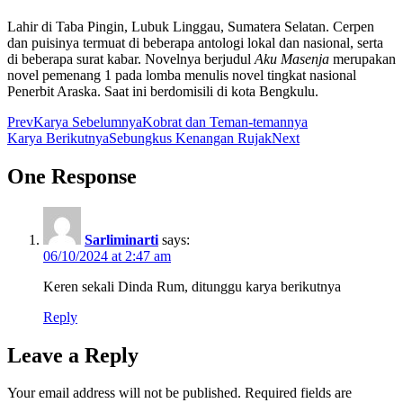
Lahir di Taba Pingin, Lubuk Linggau, Sumatera Selatan. Cerpen
dan puisinya termuat di beberapa antologi lokal dan nasional, serta
di beberapa surat kabar. Novelnya berjudul
Aku Masenja
merupakan
novel pemenang 1 pada lomba menulis novel tingkat nasional
Penerbit Araska. Saat ini berdomisili di kota Bengkulu.
Prev
Karya Sebelumnya
Kobrat dan Teman-temannya
Karya Berikutnya
Sebungkus Kenangan Rujak
Next
One Response
Sarliminarti
says:
06/10/2024 at 2:47 am
Keren sekali Dinda Rum, ditunggu karya berikutnya
Reply
Leave a Reply
Your email address will not be published.
Required fields are