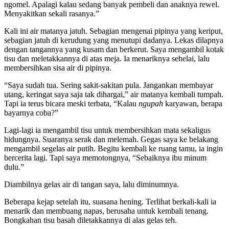
ngomel. Apalagi kalau sedang banyak pembeli dan anaknya rewel.
Menyakitkan sekali rasanya.”
Kali ini air matanya jatuh. Sebagian mengenai pipinya yang keriput,
sebagian jatuh di kerudung yang menutupi dadanya. Lekas dilapnya
dengan tangannya yang kusam dan berkerut. Saya mengambil kotak
tisu dan meletakkannya di atas meja. Ia menariknya sehelai, lalu
membersihkan sisa air di pipinya.
“Saya sudah tua. Sering sakit-sakitan pula. Jangankan membayar
utang, keringat saya saja tak dihargai,” air matanya kembali tumpah.
Tapi ia terus bicara meski terbata, “Kalau
ngupah
karyawan, berapa
bayarnya coba?”
Lagi-lagi ia mengambil tisu untuk membersihkan mata sekaligus
hidungnya. Suaranya serak dan melemah. Gegas saya ke belakang
mengambil segelas air putih. Begitu kembali ke ruang tamu, ia ingin
bercerita lagi. Tapi saya memotongnya, “Sebaiknya ibu minum
dulu.”
Diambilnya gelas air di tangan saya, lalu diminumnya.
Beberapa kejap setelah itu, suasana hening. Terlihat berkali-kali ia
menarik dan membuang napas, berusaha untuk kembali tenang.
Bongkahan tisu basah diletakkannya di alas gelas teh.