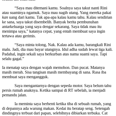
“Saya mau ditemani kamu. Soalnya saya takut nanti Rini
atau suaminya ngamuk. Saya mau nagih utang. Yang mereka pakai
kan
uang dari kamu. Tak apa-apa kalau kamu tahu. Kalau sendirian
ke sana, saya takut disembelih. Banyak berita pembunuhan
antarkeluarga yang saya dengar sekarang. Saya tidak mau itu
menimpa saya,” katanya cepat, yang entah membuat saya ingin
tertawa atau gerimis.
“Saya minta tolong, Nak. Kalau ada kamu, barangkali Rini
malu. Jadi, dia mau bayar utangnya. Idul adha sudah lewat tiga kali.
Padahal, ingin sekali saya berkurban atas nama suami saya. Tapi
selalu gagal.”
Ia menatap saya dengan wajah memohon. Dan pucat. Matanya
masih merah. Sisa tangisan masih membayang di sana. Rasa iba
membuat saya mengangguk.
Saya mengantarnya dengan sepeda motor. Saya belum tahu
persis rumah anaknya. Ketika sampai di RT sebelah, ia menjadi
pemandu jalan.
Ia meminta saya berhenti ketika tiba di sebuah rumah, yang
di depannya ada warung makan. Kedai itu beratap seng. Setengah
dindingnya terbuat dari papan, selebihnya dibiarkan terbuka. Cat