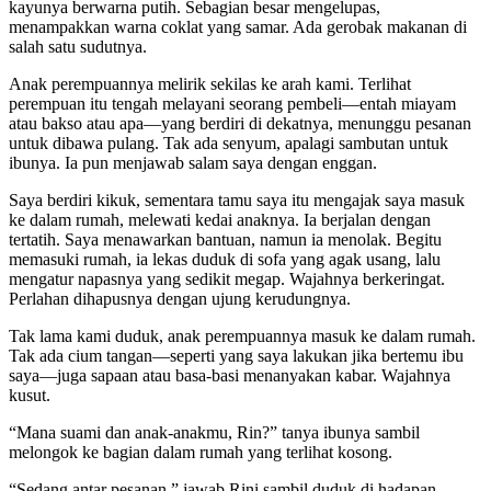
kayunya berwarna putih. Sebagian besar mengelupas,
menampakkan warna coklat yang samar. Ada gerobak makanan di
salah satu sudutnya.
Anak perempuannya melirik sekilas ke arah kami. Terlihat
perempuan itu tengah melayani seorang pembeli—entah miayam
atau bakso atau apa—yang berdiri di dekatnya, menunggu pesanan
untuk dibawa pulang. Tak ada senyum, apalagi sambutan untuk
ibunya. Ia pun menjawab salam saya dengan enggan.
Saya berdiri kikuk, sementara tamu saya itu mengajak saya masuk
ke dalam rumah, melewati kedai anaknya. Ia berjalan dengan
tertatih. Saya menawarkan bantuan, namun ia menolak. Begitu
memasuki rumah, ia lekas duduk di sofa yang agak usang, lalu
mengatur napasnya yang sedikit megap. Wajahnya berkeringat.
Perlahan dihapusnya dengan ujung kerudungnya.
Tak lama kami duduk, anak perempuannya masuk ke dalam rumah.
Tak ada cium tangan—seperti yang saya lakukan jika bertemu ibu
saya—juga sapaan atau basa-basi menanyakan kabar. Wajahnya
kusut.
“Mana suami dan anak-anakmu, Rin?” tanya ibunya sambil
melongok ke bagian dalam rumah yang terlihat kosong.
“Sedang antar pesanan,” jawab Rini sambil duduk di hadapan