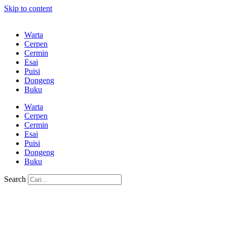
Skip to content
Warta
Cerpen
Cermin
Esai
Puisi
Dongeng
Buku
Warta
Cerpen
Cermin
Esai
Puisi
Dongeng
Buku
Search