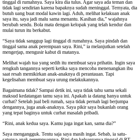
tinggal di rumahnya. Saya kira dia tulus. Agar saya ada teman dan
tidak lagi sendirian karena bapaknya sudah meninggal. Ternyata, dia
butuh uang buat modal kawin lagi. Aduh, melihat kelakuan anak
saya itu, saya jadi malu sama menantu. Kasihan dia,” wajahnya
berubah sendu. Bola mata dengan kelopak yang telah kendur dan
mulai turun itu berkabut.
“Saya tidak sanggup lagi tinggal di rumahnya. Saya pindah dan
tinggal sama anak perempuan saya. Rini,” ia melanjutkan setelah
mengerjap, mengusir kabut di matanya.
Melihat wajah tua yang sedih itu membuat saya prihatin. Ingin saya
rengkuh tangannya seperti ketika saya mencoba menenangkan ibu
saat resah memikirkan anak-anaknya di perantauan. Tapi
kegelisahan membuat saya urung melakukannya.
Bagaimana tidak? Sampai detik ini, saya tidak tahu sama sekali
maksud kedatangan tamu saya ini. Apakah ia datang hanya untuk
curhat? Setelah jual beli rumah, saya tidak pernah lagi berjumpa
dengannya, juga anak-anaknya. Saya pikir saya bukanlah orang
yang tepat baginya untuk curhat masalah pribadi.
“Rini, anak kedua saya. Kamu juga ingat kan, sama dia?”
Saya mengangguk. Tentu saja saya masih ingat. Sebab, ia satu-
satunya anak perempuannya. Rini dan keluarganya tinggal di RT