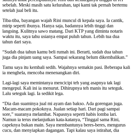
sebelah. Meski masih satu kelurahan, tapi kami tak pernah bertemu
setelah jual beli itu.
Tiba-tiba, bayangan wajah Rini muncul di kepala saya. Ia cantik,
mirip seperti ibunya. Hanya saja, badannya lebih tinggi dan
langsing. Kulitnya sawo matang. Dari KTP yang diminta notaris
waktu itu, saya tahu usianya empat puluh tahun. Lebih tua dua
tahun dari saya.
“Sudah dua tahun kamu beli rumah ini. Berarti, sudah dua tahun
juga dia pinjam uang saya. Sampai sekarang belum dikembalikan.”
Tamu saya itu kembali sedih. Wajahnya semakin pasi. Beberapa kali
ia menghela, mencoba menenangkan diri.
Lagi-lagi saya memintanya mencicipi teh yang asapnya tak lagi
mengepul. Kali ini ia menurut. Dihirupnya teh manis itu seteguk.
Lalu seteguk lagi. Ia sedikit lega.
“Dia dan suaminya jual mi ayam dan bakso. Ada gorengan juga.
Macam-macam pokoknya. Jualan setiap hari. Dari pagi sampai
sore,” suaranya melambat. Napasnya seperti habis lomba lari.
Namun ia terus melanjutkan kata-katanya, “Tinggal sama Rini,
capeknya bukan main. Saya membantunya beres-beres, mengurus
cucu, dan menyiapkan dagangan. Tapi kalau saya istirahat, dia