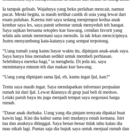
Ia tampak gelisah. Wajahnya yang beku perlahan mencair, namun
pucat. Meski begitu, ia masih terlihat cantik di usia yang lewat dari
enam puluhan. Karena istri saya sedang menjemput kedua anak
kembar saya les, saya pamit sebentar untuk menyeduh teh hangat.
Saya sajikan bersama setoples kue bawang, cemilan favorit yang
selalu ada untuk menemani saya menulis. Ia tak lekas mencicipinya.
Justru menyambung kata-katanya yang sempat terpotong.
“Uang rumah yang kamu bayar waktu itu, dipinjam anak-anak saya.
Saya hanya bisa menahan sedikit untuk membeli perhiasan.
Selebihnya mereka bagi,” ia menghela. Di jeda ini, saya
memintanya minum teh dan makan kue bawang.
“Uang yang dipinjam sama Ijal, eh, kamu ingat Ijal, kan?”
Tentu saya masih ingat. Saya mendapatkan informasi penjualan
rumah ini dari Ijal. Lewat iklannya di grup jual beli di medsos.
Lelaki paruh baya itu juga menjadi tempat saya negosiasi harga
rumah.
“Dasar anak durhaka. Uang yang dia pinjam ternyata dipakai buat
kawin lagi. Kini dia kabur sama istri mudanya entah kemana. Istri
tua dan anaknya ditinggal. Saya benar-benar tidak tahu kalau dia
mau nikah lagi. Pantas saja dia bujuk saya untuk menjual rumah dan