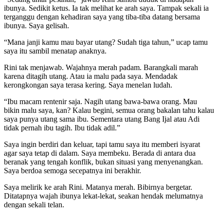
ibunya. Sedikit ketus. Ia tak melihat ke arah saya. Tampak sekali ia
terganggu dengan kehadiran saya yang tiba-tiba datang bersama
ibunya. Saya gelisah.
“Mana janji kamu mau bayar utang? Sudah tiga tahun,” ucap tamu
saya itu sambil menatap anaknya.
Rini tak menjawab. Wajahnya merah padam. Barangkali marah
karena ditagih utang. Atau ia malu pada saya. Mendadak
kerongkongan saya terasa kering. Saya menelan ludah.
“Ibu macam rentenir saja. Nagih utang bawa-bawa orang. Mau
bikin malu saya, kan? Kalau begini, semua orang bakalan tahu kalau
saya punya utang sama ibu. Sementara utang Bang Ijal atau Adi
tidak pernah ibu tagih. Ibu tidak adil.”
Saya ingin berdiri dan keluar, tapi tamu saya itu memberi isyarat
agar saya tetap di dalam. Saya membeku. Berada di antara dua
beranak yang tengah konflik, bukan situasi yang menyenangkan.
Saya berdoa semoga secepatnya ini berakhir.
Saya melirik ke arah Rini. Matanya merah. Bibirnya bergetar.
Ditatapnya wajah ibunya lekat-lekat, seakan hendak melumatnya
dengan sekali telan.