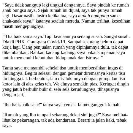
“Saya tidak sanggup lagi tinggal dengannya. Saya pindah ke rumah
anak bungsu saya. Sejak rumah ini dijual, saya tak punya rumah
lagi. Dasar nasib. Justru ketika tua, saya
malah
numpang
sama
anak-anak saya,” katanya setelah mereda. Namun terlihat, kesedihan
masih mengepungnya.
“Dia baik sama saya. Tapi keadaannya sedang susah. Sangat susah.
Dia di PHK. Gara-gara Covid-19. Sampai sekarang belum dapat
kerja lagi. Uang penjualan rumah yang dipinjamnya dulu, tak dapat
dikembalikan. Bahkan kadang-kadang, saya pakai simpanan saya
untuk memenuhi kebutuhan hidup anak dan istrinya.”
Tamu saya mengambil sehelai tisu untuk membersihkan ingus di
hidungnya. Begitu selesai, dengan gemetar diremasnya kertas tisu
itu hingga tak berbentuk, lalu disatukannya dengan gumpalan tisu
kotor lain di alas gelas teh. Wajahnya semakin pias. Keringat dingin
yang jatuh berbulir-bulir di sela-sela kerudungnya, dihapusnya
dengan jari,
“Ibu baik-baik saja?” tanya saya cemas. Ia mengangguk lemah.
“Rumah yang Ibu tempati sekarang dekat sini juga?” Saya melihat-
lihat ke pekarangan, tak ada kendaraan. Berarti ia jalan kaki, tebak
saya.