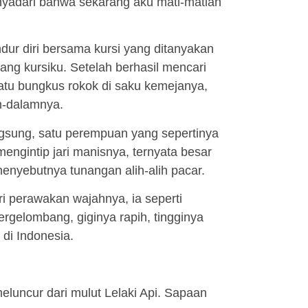
enyadari bahwa sekarang aku mati-matian
dur diri bersama kursi yang ditanyakan
ang kursiku. Setelah berhasil mencari
atu bungkus rokok di saku kemejanya,
m-dalamnya.
ngsung, satu perempuan yang sepertinya
engintip jari manisnya, ternyata besar
 menyebutnya tunangan alih-alih pacar.
i perawakan wajahnya, ia seperti
rgelombang, giginya rapih, tingginya
di Indonesia.
luncur dari mulut Lelaki Api. Sapaan