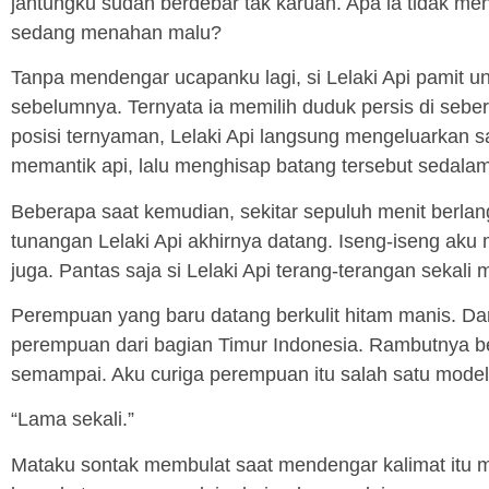
jantungku sudah berdebar tak karuan. Apa ia tidak m
sedang menahan malu?
Tanpa mendengar ucapanku lagi, si Lelaki Api pamit un
sebelumnya. Ternyata ia memilih duduk persis di seber
posisi ternyaman, Lelaki Api langsung mengeluarkan s
memantik api, lalu menghisap batang tersebut sedala
Beberapa saat kemudian, sekitar sepuluh menit berla
tunangan Lelaki Api akhirnya datang. Iseng-iseng aku m
juga. Pantas saja si Lelaki Api terang-terangan sekali
Perempuan yang baru datang berkulit hitam manis. Dar
perempuan dari bagian Timur Indonesia. Rambutnya be
semampai. Aku curiga perempuan itu salah satu model 
“Lama sekali.”
Mataku sontak membulat saat mendengar kalimat itu me