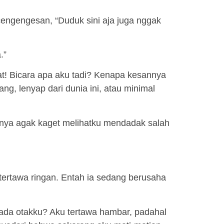
engengesan, “Duduk sini aja juga nggak
.”
at! Bicara apa aku tadi? Kenapa kesannya
g, lenyap dari dunia ini, atau minimal
rtinya agak kaget melihatku mendadak salah
tertawa ringan. Entah ia sedang berusaha
ipada otakku? Aku tertawa hambar, padahal